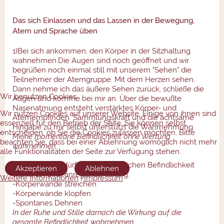
Das sich Einlassen und das Lassen in der Bewegung,
Atem und Sprache üben
1)Bei sich ankommen, den Körper in der Sitzhaltung
wahnehmen.Die Augen sind noch geöffnet und wir
begrüßen noch einmal still mit unserem "Sehen" die
Teilnehmer der Atemgruppe. Mit dem Herzen sehen.
Dann nehme ich das äußere Sehen zurück, schließe die
Wir benutzen Cookies
Augen und komme bei mir an. Über die bewußte
Nasenatmung entsteht verstärktes Körper- und
Wir nutzen Cookies auf unserer Website. Einige von ihnen sind
Atemempfinden. Sammlungskraft und die achtsame
essenziell für den Betrieb der Seite. Sie können selbst
Hingabe zu mir selbst unterstützt die Wahrnehmung.
entscheiden, ob Sie die Cookies zulassen möchten. Bitte
Meine momentane Befindlichkeit ohne Wertung
beachten Sie, dass bei einer Ablehnung womöglich nicht mehr
wahrnehmen.
alle Funktionalitäten der Seite zur Verfügung stehen.
2) Aus dem Bedürfnis der körperlichen Befindlichkeit
Akzeptieren
Ablehnen
wähle ich eine anregende Übung:
Weitere Informationen
|
Impressum
-Körperwände streichen
-Körperwände klopfen
-Spontanes Dehnen
In der Ruhe und Stille darnach die Wirkung auf die
gesamte Befindlichkeit wahrnehmen.