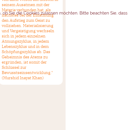
seinem Ausatmen mit der
Materie verbunden hat, als
n, ob Sie die Cookies zulassen möchten. Bitte beachten Sie, dass
nächstes bei der Einatmung
den Aufstieg zum Geist zu
vollziehen. Materialisierung
und Vergeistigung wechseln
sich in jedem einzelnen
Atmungszyklus, in jedem
Lebenszyklus und in dem
Schöpfungszyklus ab. Das
Geheimnis des Atems zu
ergründen, ist somit der
Schlüssel zur
Bewusstseinsentwicklung."
(Murshid Inayat Khan)