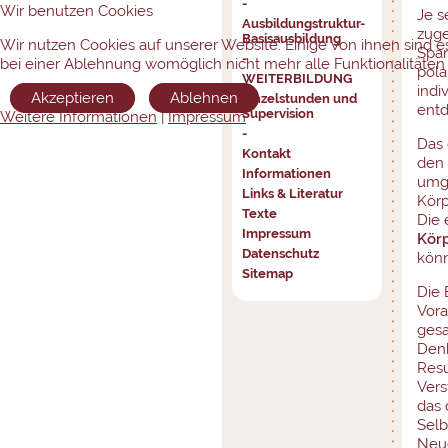
-
Wir benutzen Cookies
Je s
Ausbildungstruktur-
zuge
Basisausbildung
Wir nutzen Cookies auf unserer Website. Einige von ihnen sind es
Span
-
bei einer Ablehnung womöglich nicht mehr alle Funktionalitäten 
pola
WEITERBILDUNG
indi
Akzeptieren
Ablehnen
Einzelstunden und
entd
Supervision
Weitere Informationen
|
Impressum
-
Das 
Kontakt
den
Informationen
umg
Links & Literatur
Körp
Texte
Die
Impressum
Kör
Datenschutz
könn
Sitemap
Die 
Vora
ges
Denk
Resu
Vers
das 
Selb
Neuo