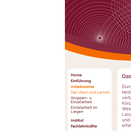
Home
Das
Einführung
Durc
Arbeitsweise
bes
Das Üben und Lernen
vert
Gruppen- u.
Einzelarbeit
Körp
Einzelarbeit im
Weic
Liegen
Lass
und 
Institut
erfa
Fachlehrkräfte