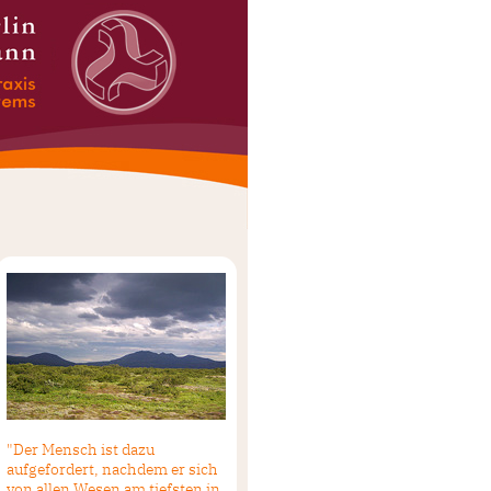
"Der Mensch ist dazu
aufgefordert, nachdem er sich
von allen Wesen am tiefsten in