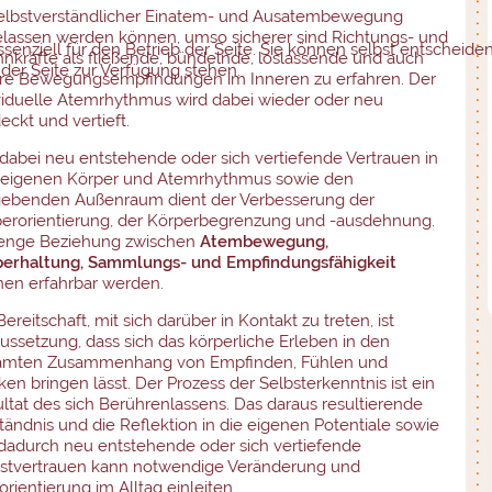
elbstverständlicher Einatem- und Ausatembewegung
lassen werden können, umso sicherer sind Richtungs- und
senziell für den Betrieb der Seite. Sie können selbst entscheide
nkräfte als fließende, bündelnde, loslassende und auch
der Seite zur Verfügung stehen.
re Bewegungsempfindungen im Inneren zu erfahren. Der
viduelle Atemrhythmus wird dabei wieder oder neu
eckt und vertieft.
dabei neu entstehende oder sich vertiefende Vertrauen in
 eigenen Körper und Atemrhythmus sowie den
ebenden Außenraum dient der Verbesserung der
erorientierung, der Körperbegrenzung und -ausdehnung.
 enge Beziehung zwischen
Atembewegung,
perhaltung, Sammlungs- und Empfindungsfähigkeit
en erfahrbar werden.
Bereitschaft, mit sich darüber in Kontakt zu treten, ist
ussetzung, dass sich das körperliche Erleben in den
amten Zusammenhang von Empfinden, Fühlen und
en bringen lässt. Der Prozess der Selbsterkenntnis ist ein
ltat des sich Berührenlassens. Das daraus resultierende
tändnis und die Reflektion in die eigenen Potentiale sowie
dadurch neu entstehende oder sich vertiefende
stvertrauen kann notwendige Veränderung und
rientierung im Alltag einleiten.