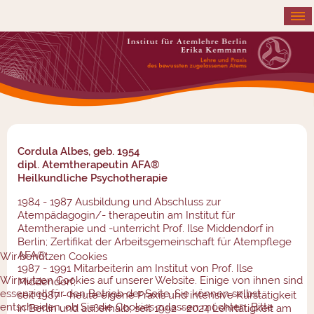
≡
Cordula Albes, geb. 1954
dipl. Atemtherapeutin AFA®
Heilkundliche Psychotherapie
1984 - 1987 Ausbildung und Abschluss zur
Atempädagogin/- therapeutin am Institut für
Atemtherapie und -unterricht Prof. Ilse Middendorf in
Berlin; Zertifikat der Arbeitsgemeinschaft für Atempflege
AFA®;
Wir benutzen Cookies
1987 - 1991 Mitarbeiterin am Institut von Prof. Ilse
Wir nutzen Cookies auf unserer Website. Einige von ihnen sind
Middendorf;
essenziell für den Betrieb der Seite. Sie können selbst
seit 1987 - heute eigene Praxis und intensive Kurstätigkeit
entscheiden, ob Sie die Cookies zulassen möchten. Bitte
in Berlin und außerhalb; seit 1992 - 2024 Lehrtätigkeit am